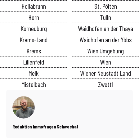
Hollabrunn
St. Pölten
Horn
Tulln
Korneuburg
Waidhofen an der Thaya
Krems-Land
Waidhofen an der Ybbs
Krems
Wien Umgebung
Lilienfeld
Wien
Melk
Wiener Neustadt Land
Mistelbach
Zwettl
Redaktion Immofragen Schwechat