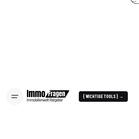
{ WICHTIGE TOOLS } →