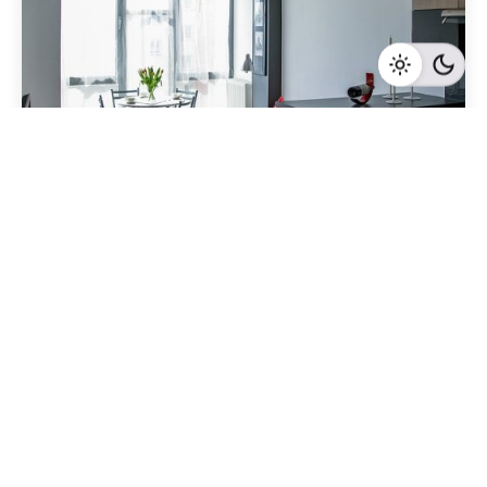
Geschrieben von
Redaktion Immofragen Schwechat
4 Minuten Lesezeit
Schwechat: Eine vielversprechende Stadt für
Immobilieninvestoren
Schwechat
Mehr dazu