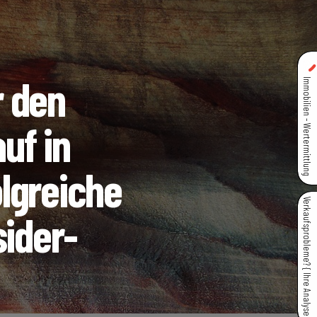
r den
Immobilien - Wertermittlung
uf in
lgreiche
Verkaufsprobleme? { Ihre Analyse }
sider-