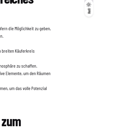
Dunkel
Hell
Hell
fern die Möglichkeit zu geben,
en.
n breiten Käuferkreis
mosphäre zu schaffen.
rative Elemente, um den Räumen
men, um das volle Potenzial
n zum