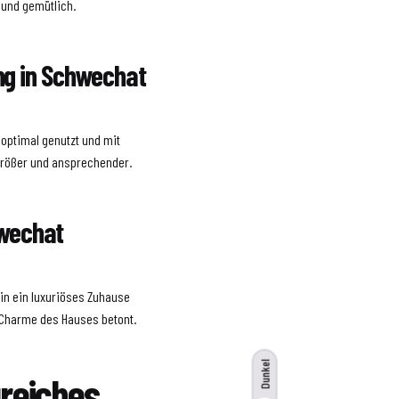
 und gemütlich.
ng in Schwechat
optimal genutzt und mit
größer und ansprechender.
hwechat
in ein luxuriöses Zuhause
r Charme des Hauses betont.
Dunkel
greiches