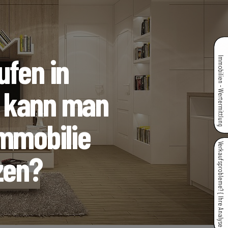
ufen in
Immobilien - Wertermittlung
 kann man
Immobilie
Verkaufsprobleme? { Ihre Analyse }
zen?