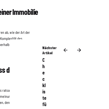
 einer Immobilie
en ab, wie der Art der
 Komplexität des
nnerhalb einiger Wochen
Nächster
Artikel
C
h
ss der
e
c
kl
 es ratsam, mehrere Ansätze
is
nmeinungen einzuholen. Ein
te
en, den Wert zu bestätigen
fü