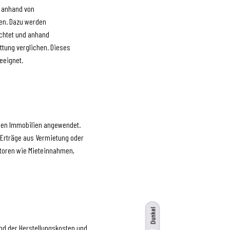
e anhand von
sen. Dazu werden
chtet und anhand
ttung verglichen. Dieses
eeignet.
chen Immobilien angewendet.
 Erträge aus Vermietung oder
ktoren wie Mieteinnahmen,
Dunkel
nd der Herstellungskosten und