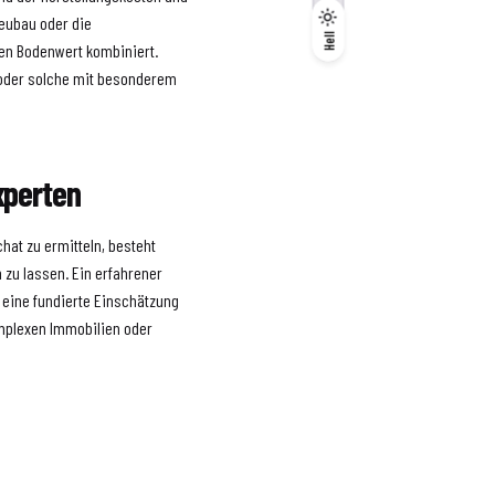
Neubau oder die
Dunkel
Hell
Hell
len Bodenwert kombiniert.
n oder solche mit besonderem
xperten
hat zu ermitteln, besteht
 zu lassen. Ein erfahrener
 eine fundierte Einschätzung
mplexen Immobilien oder