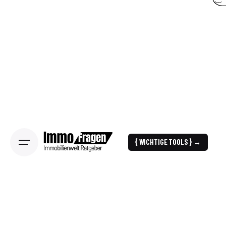
{ WICHTIGE TOOLS } →