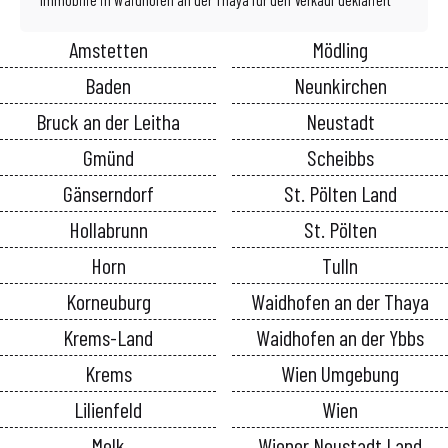
Amstetten
Mödling
Baden
Neunkirchen
Bruck an der Leitha
Neustadt
Gmünd
Scheibbs
Gänserndorf
St. Pölten Land
Hollabrunn
St. Pölten
Horn
Tulln
Korneuburg
Waidhofen an der Thaya
Krems-Land
Waidhofen an der Ybbs
Krems
Wien Umgebung
Lilienfeld
Wien
Melk
Wiener Neustadt Land