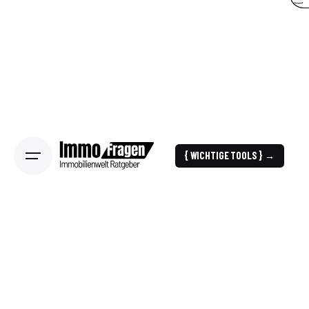
{ WICHTIGE TOOLS } →