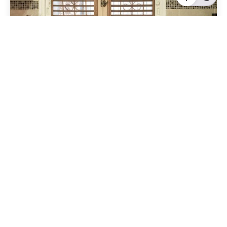
Geschrieben von
Redaktion Immofragen Schwechat
4 Minuten Lesezeit
Immobilienverkauf in Schwechat: Die