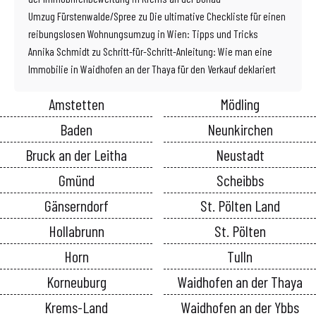
Umzug Fürstenwalde/Spree
zu
Die ultimative Checkliste für einen
reibungslosen Wohnungsumzug in Wien: Tipps und Tricks
Annika Schmidt
zu
Schritt-für-Schritt-Anleitung: Wie man eine
Immobilie in Waidhofen an der Thaya für den Verkauf deklariert
Amstetten
Mödling
Baden
Neunkirchen
Bruck an der Leitha
Neustadt
Gmünd
Scheibbs
Gänserndorf
St. Pölten Land
Hollabrunn
St. Pölten
Horn
Tulln
Korneuburg
Waidhofen an der Thaya
Krems-Land
Waidhofen an der Ybbs