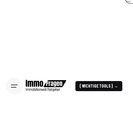
{ WICHTIGE TOOLS } →