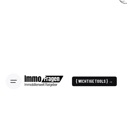
{ WICHTIGE TOOLS } →