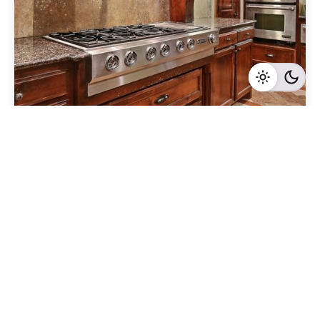
Geschrieben von
Redaktion Immofragen Wien
4 Minuten Lesezeit
Die wachsende Bedeutung von Wien als
Immobilienmarkt: Eine umfassende Betrachtung
der aktuellen Trends
Wien
Mehr dazu