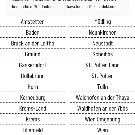
Immobilie in Waidhofen an der Thaya für den Verkauf deklariert
Amstetten
Mödling
Baden
Neunkirchen
Bruck an der Leitha
Neustadt
Gmünd
Scheibbs
Gänserndorf
St. Pölten Land
Hollabrunn
St. Pölten
Horn
Tulln
Korneuburg
Waidhofen an der Thaya
Krems-Land
Waidhofen an der Ybbs
Krems
Wien Umgebung
Lilienfeld
Wien