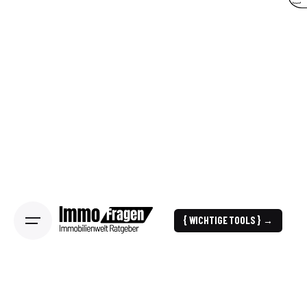
{ WICHTIGE TOOLS } →