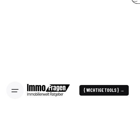
{ WICHTIGE TOOLS } →