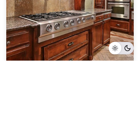
Geschrieben von
Redaktion Immofragen Wien
4 Minuten Lesezeit
Die wachsende Bedeutung von Wien als
Immobilienmarkt: Eine umfassende Betrachtung
der aktuellen Trends
Wien
Mehr dazu