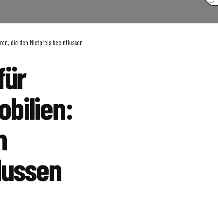
en, die den Mietpreis beeinflussen
für
bilien:
n
lussen