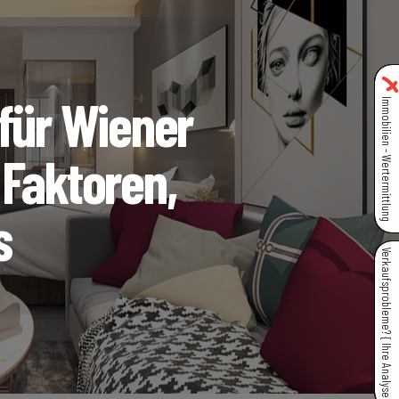
 für Wiener
Immobilien - Wertermittlung
 Faktoren,
s
Verkaufsprobleme? { Ihre Analyse }