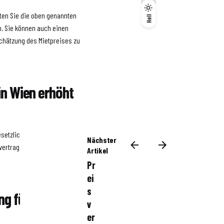
Dunkel
lten Sie die oben genannten
Hell
Hell
n. Sie können auch einen
schätzung des Mietpreises zu
 in Wien erhöht
gesetzlichen Bestimmungen
Nächster
rtrag variieren, daher ist es
Artikel
Pr
ei
s
g für Mieter in
v
er