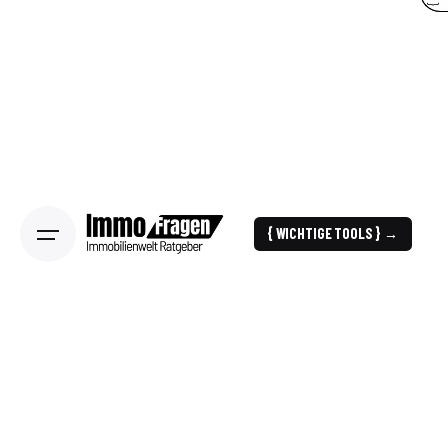
{ WICHTIGE TOOLS } →