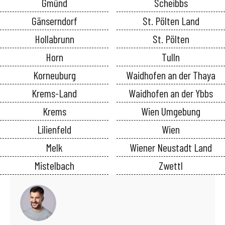
Gmünd
Scheibbs
Gänserndorf
St. Pölten Land
Hollabrunn
St. Pölten
Horn
Tulln
Korneuburg
Waidhofen an der Thaya
Krems-Land
Waidhofen an der Ybbs
Krems
Wien Umgebung
Lilienfeld
Wien
Melk
Wiener Neustadt Land
Mistelbach
Zwettl