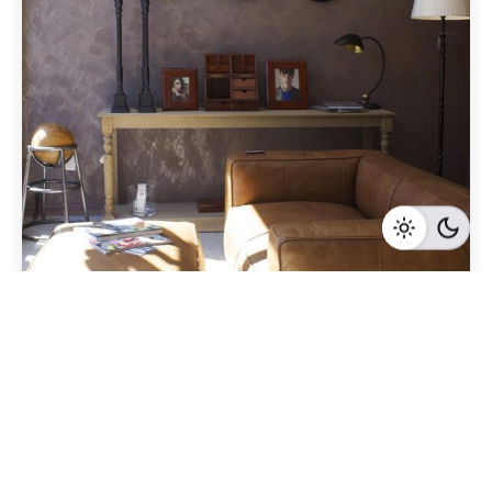
Geschrieben von
Redaktion Immofragen Wiener Neustadt Stadt /
Land
3 Minuten Lesezeit
Erfolgreicher Immobilienverkauf in Wiener
Neustadt (Land): Die entscheidenden Schritte im
Überblick