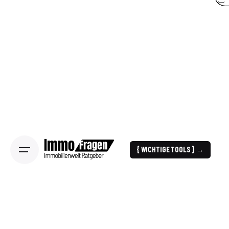
{ WICHTIGE TOOLS } →