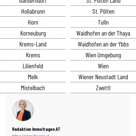
Gänserndorf
St. Pölten Land
Hollabrunn
St. Pölten
Horn
Tulln
Korneuburg
Waidhofen an der Thaya
Krems-Land
Waidhofen an der Ybbs
Krems
Wien Umgebung
Lilienfeld
Wien
Melk
Wiener Neustadt Land
Mistelbach
Zwettl
Redaktion Immofragen AT