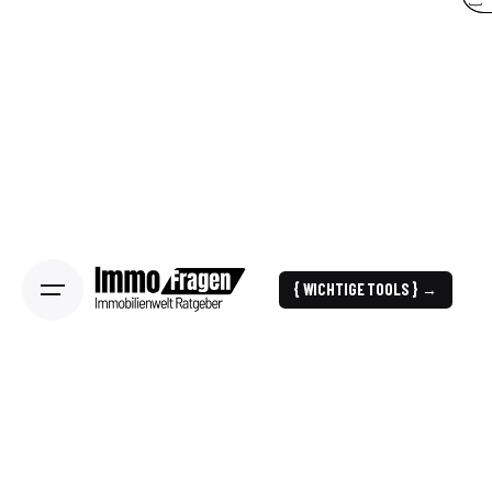
{ WICHTIGE TOOLS } →