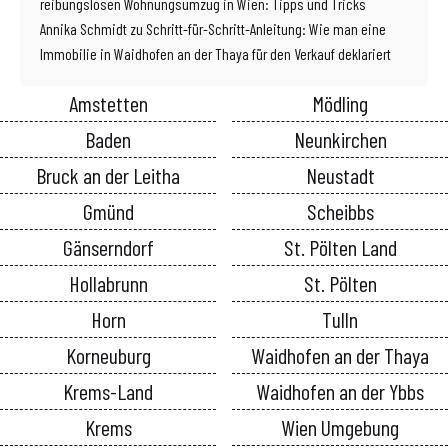
reibungslosen Wohnungsumzug in Wien: Tipps und Tricks
Annika Schmidt
zu
Schritt-für-Schritt-Anleitung: Wie man eine
Immobilie in Waidhofen an der Thaya für den Verkauf deklariert
Amstetten
Mödling
Baden
Neunkirchen
Bruck an der Leitha
Neustadt
Gmünd
Scheibbs
Gänserndorf
St. Pölten Land
Hollabrunn
St. Pölten
Horn
Tulln
Korneuburg
Waidhofen an der Thaya
Krems-Land
Waidhofen an der Ybbs
Krems
Wien Umgebung