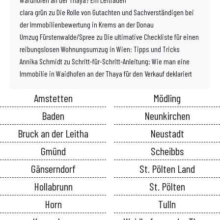
clara grün
zu
Die Rolle von Gutachten und Sachverständigen bei
der Immobilienbewertung in Krems an der Donau
Umzug Fürstenwalde/Spree
zu
Die ultimative Checkliste für einen
reibungslosen Wohnungsumzug in Wien: Tipps und Tricks
Annika Schmidt
zu
Schritt-für-Schritt-Anleitung: Wie man eine
Immobilie in Waidhofen an der Thaya für den Verkauf deklariert
Amstetten
Mödling
Baden
Neunkirchen
Bruck an der Leitha
Neustadt
Gmünd
Scheibbs
Gänserndorf
St. Pölten Land
Hollabrunn
St. Pölten
Horn
Tulln