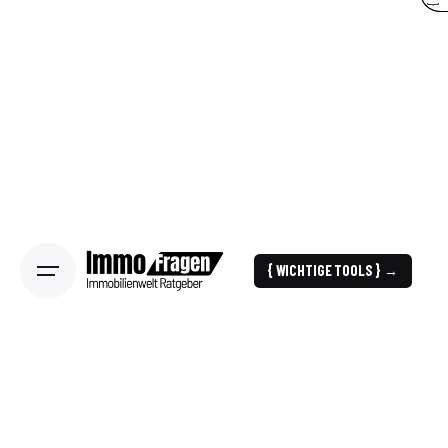
{ WICHTIGE TOOLS } →