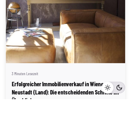
Geschrieben von
Redaktion Immofragen Wiener Neustadt Stadt /
Land
3 Minuten Lesezeit
Erfolgreicher Immobilienverkauf in Wiener
Neustadt (Land): Die entscheidenden Schritte im
Überblick
Wiener Neustadt-Land
Mehr dazu