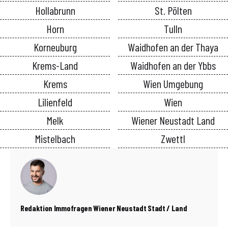
Hollabrunn
St. Pölten
Horn
Tulln
Korneuburg
Waidhofen an der Thaya
Krems-Land
Waidhofen an der Ybbs
Krems
Wien Umgebung
Lilienfeld
Wien
Melk
Wiener Neustadt Land
Mistelbach
Zwettl
Redaktion Immofragen Wiener Neustadt Stadt / Land