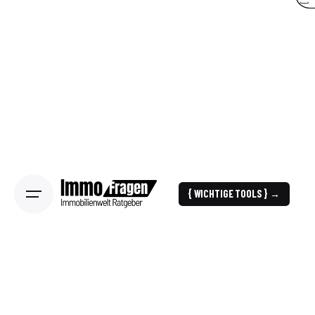
{ WICHTIGE TOOLS } →