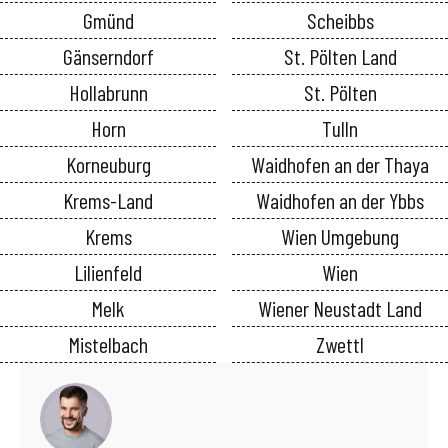
Gmünd
Scheibbs
Gänserndorf
St. Pölten Land
Hollabrunn
St. Pölten
Horn
Tulln
Korneuburg
Waidhofen an der Thaya
Krems-Land
Waidhofen an der Ybbs
Krems
Wien Umgebung
Lilienfeld
Wien
Melk
Wiener Neustadt Land
Mistelbach
Zwettl