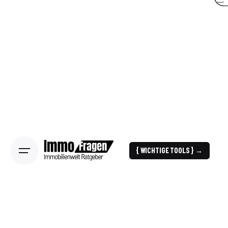
{ WICHTIGE TOOLS } →