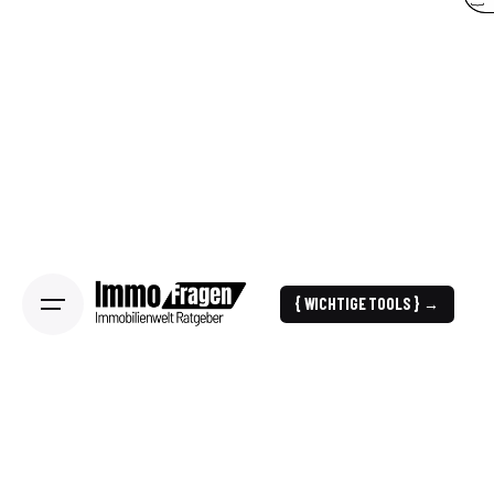
{ WICHTIGE TOOLS } →