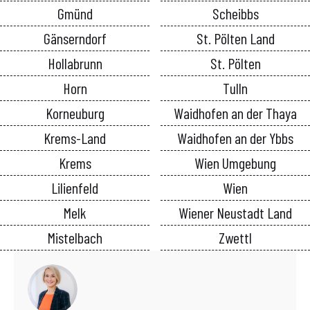
Gmünd
Scheibbs
Gänserndorf
St. Pölten Land
Hollabrunn
St. Pölten
Horn
Tulln
Korneuburg
Waidhofen an der Thaya
Krems-Land
Waidhofen an der Ybbs
Krems
Wien Umgebung
Lilienfeld
Wien
Melk
Wiener Neustadt Land
Mistelbach
Zwettl