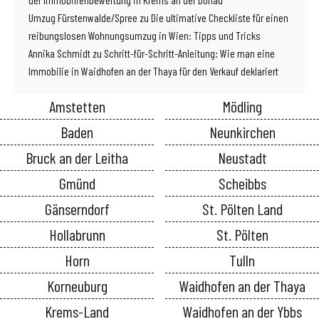
Umzug Fürstenwalde/Spree
zu
Die ultimative Checkliste für einen
reibungslosen Wohnungsumzug in Wien: Tipps und Tricks
Annika Schmidt
zu
Schritt-für-Schritt-Anleitung: Wie man eine
Immobilie in Waidhofen an der Thaya für den Verkauf deklariert
Amstetten
Mödling
Baden
Neunkirchen
Bruck an der Leitha
Neustadt
Gmünd
Scheibbs
Gänserndorf
St. Pölten Land
Hollabrunn
St. Pölten
Horn
Tulln
Korneuburg
Waidhofen an der Thaya
Krems-Land
Waidhofen an der Ybbs