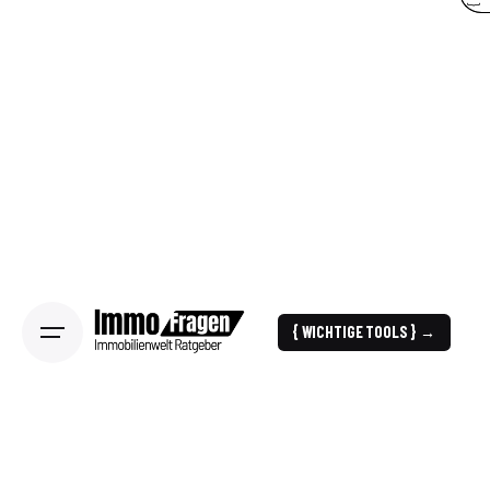
{ WICHTIGE TOOLS } →