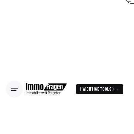
{ WICHTIGE TOOLS } →