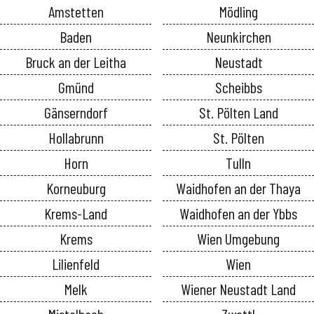
Amstetten
Mödling
Baden
Neunkirchen
Bruck an der Leitha
Neustadt
Gmünd
Scheibbs
Gänserndorf
St. Pölten Land
Hollabrunn
St. Pölten
Horn
Tulln
Korneuburg
Waidhofen an der Thaya
Krems-Land
Waidhofen an der Ybbs
Krems
Wien Umgebung
Lilienfeld
Wien
Melk
Wiener Neustadt Land