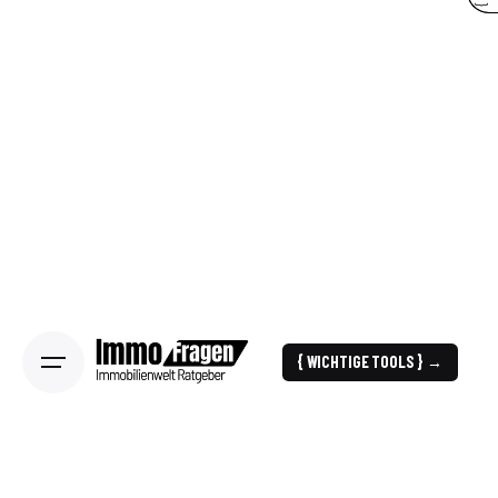
{ WICHTIGE TOOLS } →