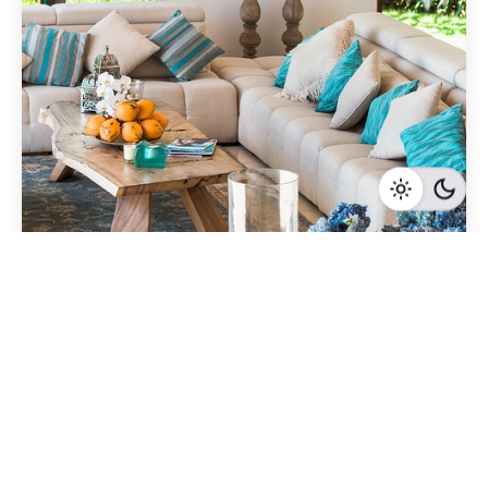
Geschrieben von
Redaktion Immofragen Zwettl
3 Minuten Lesezeit
Die Bedeutung einer gründlichen Reinigung: So
machen Sie Ihr Haus in Zwettl verkaufsbereit
Zwettl
Mehr dazu