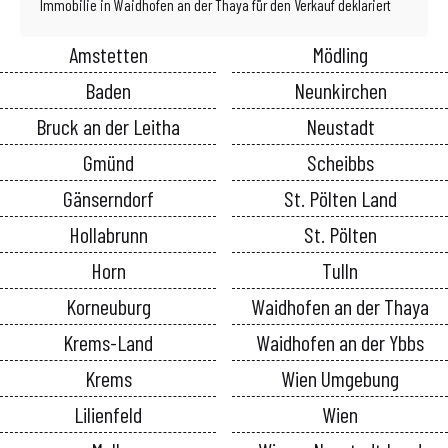
Immobilie in Waidhofen an der Thaya für den Verkauf deklariert
Amstetten
Mödling
Baden
Neunkirchen
Bruck an der Leitha
Neustadt
Gmünd
Scheibbs
Gänserndorf
St. Pölten Land
Hollabrunn
St. Pölten
Horn
Tulln
Korneuburg
Waidhofen an der Thaya
Krems-Land
Waidhofen an der Ybbs
Krems
Wien Umgebung
Lilienfeld
Wien