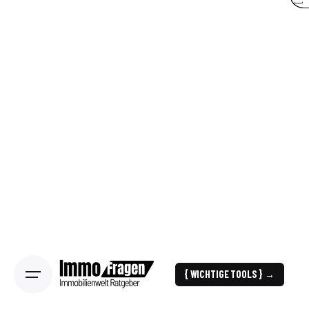
{ WICHTIGE TOOLS } →