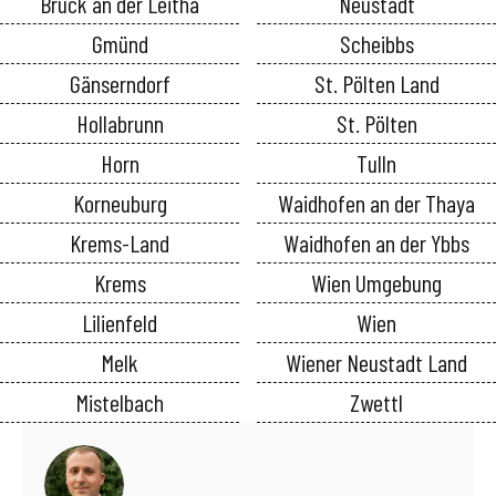
Bruck an der Leitha
Neustadt
Gmünd
Scheibbs
Gänserndorf
St. Pölten Land
Hollabrunn
St. Pölten
Horn
Tulln
Korneuburg
Waidhofen an der Thaya
Krems-Land
Waidhofen an der Ybbs
Krems
Wien Umgebung
Lilienfeld
Wien
Melk
Wiener Neustadt Land
Mistelbach
Zwettl