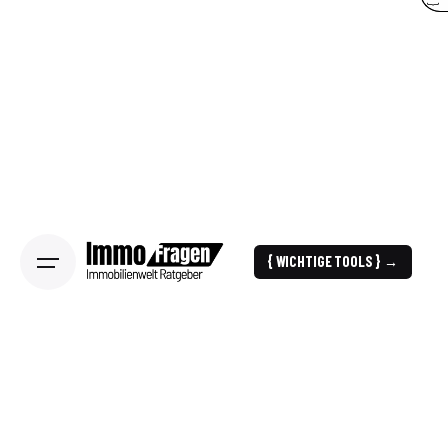
{ WICHTIGE TOOLS } →