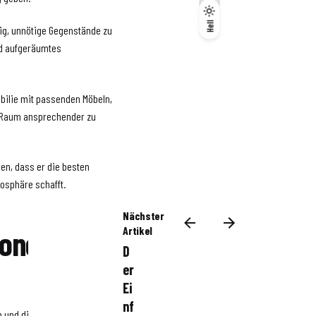
Dunkel
Hell
Hell
ig, unnötige Gegenstände zu
nd aufgeräumtes
bilie mit passenden Möbeln,
 Raum ansprechender zu
en, dass er die besten
osphäre schafft.
Nächster
ionellen
Artikel
D
er
Ei
nf
n und die Erfahrung, um