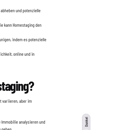
 abheben und potenzielle
lie kann Homestaging den
unigen, indem es potenzielle
chkeit, online und in
staging?
 variieren, aber im
Dunkel
e Immobilie analysieren und
g geben.