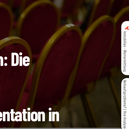
Immobilien - Wertermittlung
: Die
Verkaufsprobleme? { Ihre Analyse }
ntation in