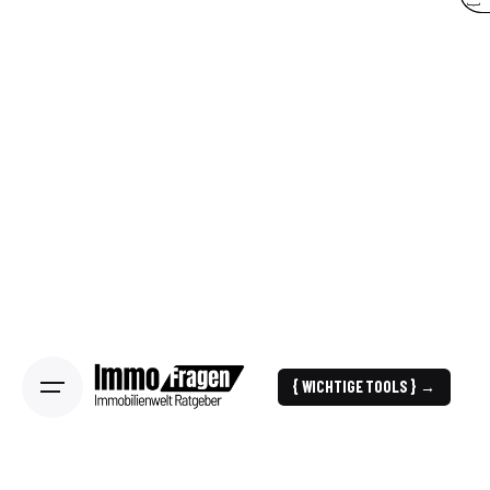
{ WICHTIGE TOOLS } →