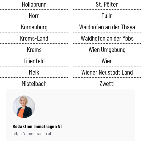
Hollabrunn
St. Pölten
Horn
Tulln
Korneuburg
Waidhofen an der Thaya
Krems-Land
Waidhofen an der Ybbs
Krems
Wien Umgebung
Lilienfeld
Wien
Melk
Wiener Neustadt Land
Mistelbach
Zwettl
Redaktion Immofragen AT
https://immofragen.at