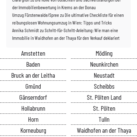
der Immobilienbewertung in Krems an der Donau
Umzug Fürstenwalde/Spree
zu
Die ultimative Checkliste für einen
reibungslosen Wohnungsumzug in Wien: Tipps und Tricks
Annika Schmidt
zu
Schritt-für-Schritt-Anleitung: Wie man eine
Immobilie in Waidhofen an der Thaya für den Verkauf deklariert
Amstetten
Mödling
Baden
Neunkirchen
Bruck an der Leitha
Neustadt
Gmünd
Scheibbs
Gänserndorf
St. Pölten Land
Hollabrunn
St. Pölten
Horn
Tulln
Korneuburg
Waidhofen an der Thaya