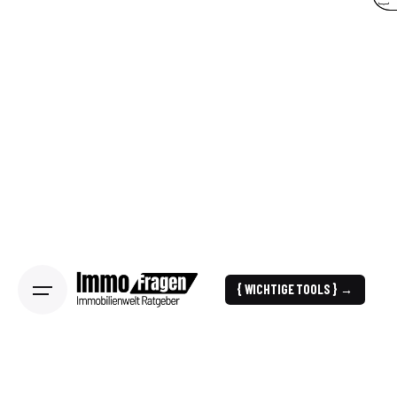
{ WICHTIGE TOOLS } →