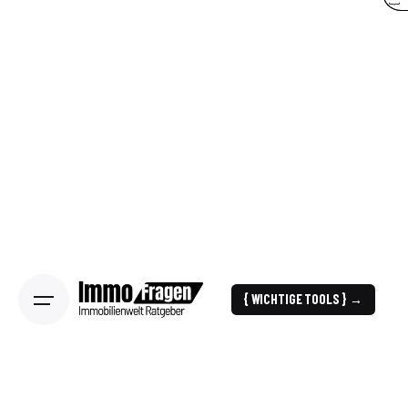
{ WICHTIGE TOOLS } →