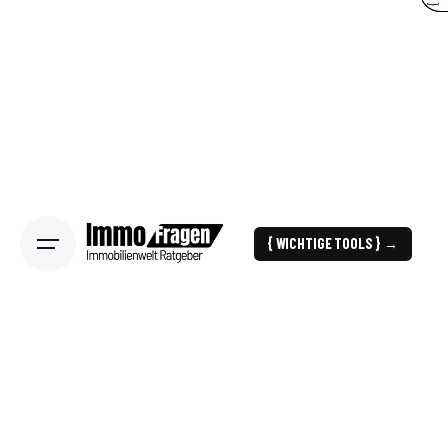
{ WICHTIGE TOOLS } →