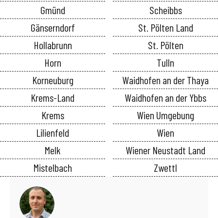
Gmünd
Scheibbs
Gänserndorf
St. Pölten Land
Hollabrunn
St. Pölten
Horn
Tulln
Korneuburg
Waidhofen an der Thaya
Krems-Land
Waidhofen an der Ybbs
Krems
Wien Umgebung
Lilienfeld
Wien
Melk
Wiener Neustadt Land
Mistelbach
Zwettl