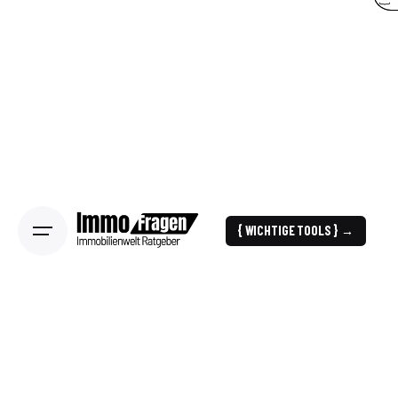
{ WICHTIGE TOOLS } →