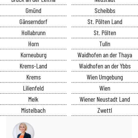
Gmünd
Scheibbs
Gänserndorf
St. Pölten Land
Hollabrunn
St. Pölten
Horn
Tulln
Korneuburg
Waidhofen an der Thaya
Krems-Land
Waidhofen an der Ybbs
Krems
Wien Umgebung
Lilienfeld
Wien
Melk
Wiener Neustadt Land
Mistelbach
Zwettl