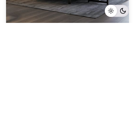
Geschrieben von
Redaktion Immofragen AT
4 Minuten Lesezeit
Immobilienmarketing für Gewerbeobjekte in
Amstetten: Tipps für den erfolgreichen Verkauf
an Unternehmen
Amstetten
Mehr dazu