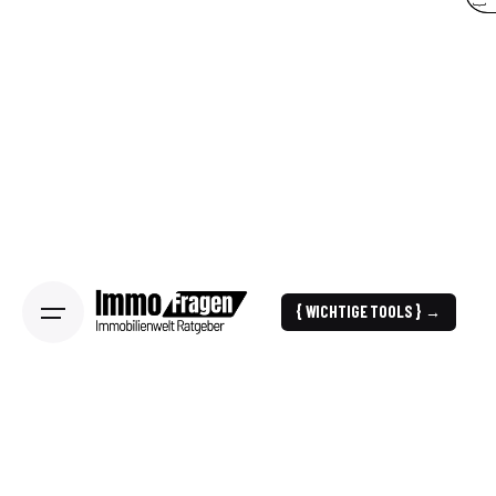
{ WICHTIGE TOOLS } →