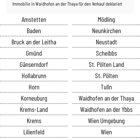
Immobilie in Waidhofen an der Thaya für den Verkauf deklariert
Amstetten
Mödling
Baden
Neunkirchen
Bruck an der Leitha
Neustadt
Gmünd
Scheibbs
Gänserndorf
St. Pölten Land
Hollabrunn
St. Pölten
Horn
Tulln
Korneuburg
Waidhofen an der Thaya
Krems-Land
Waidhofen an der Ybbs
Krems
Wien Umgebung
Lilienfeld
Wien