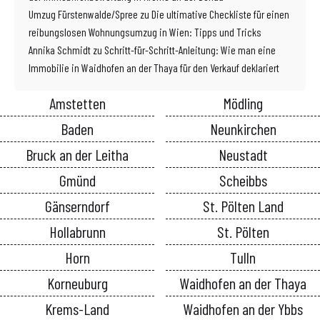
Umzug Fürstenwalde/Spree
zu
Die ultimative Checkliste für einen
reibungslosen Wohnungsumzug in Wien: Tipps und Tricks
Annika Schmidt
zu
Schritt-für-Schritt-Anleitung: Wie man eine
Immobilie in Waidhofen an der Thaya für den Verkauf deklariert
Amstetten
Mödling
Baden
Neunkirchen
Bruck an der Leitha
Neustadt
Gmünd
Scheibbs
Gänserndorf
St. Pölten Land
Hollabrunn
St. Pölten
Horn
Tulln
Korneuburg
Waidhofen an der Thaya
Krems-Land
Waidhofen an der Ybbs