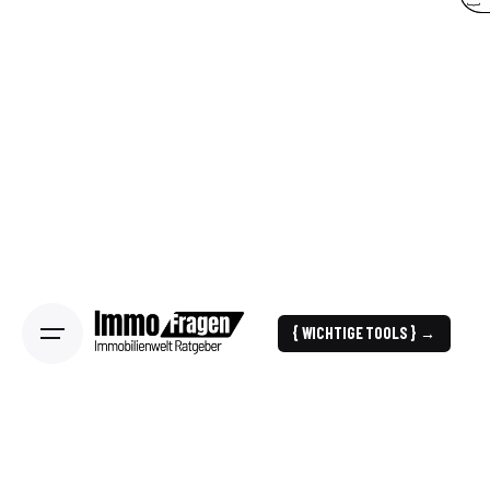
{ WICHTIGE TOOLS } →