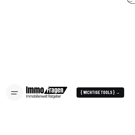
{ WICHTIGE TOOLS } →