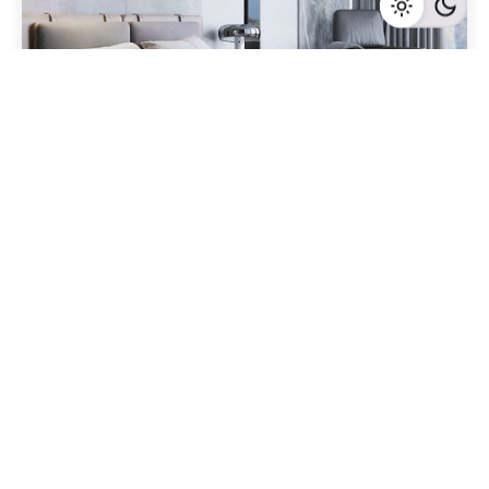
Geschrieben von
Redaktion Immofragen AT
4 Minuten Lesezeit
Immobilienmarketing für Gewerbeobjekte in
Amstetten: Tipps für den erfolgreichen Verkauf
an Unternehmen
Amstetten
Mehr dazu