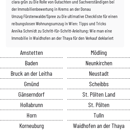
clara grün
zu
Die Rolle von Gutachten und Sachverständigen bei
der Immobilienbewertung in Krems an der Donau
Umzug Fürstenwalde/Spree
zu
Die ultimative Checkliste für einen
reibungslosen Wohnungsumzug in Wien: Tipps und Tricks
Annika Schmidt
zu
Schritt-für-Schritt-Anleitung: Wie man eine
Immobilie in Waidhofen an der Thaya für den Verkauf deklariert
Amstetten
Mödling
Baden
Neunkirchen
Bruck an der Leitha
Neustadt
Gmünd
Scheibbs
Gänserndorf
St. Pölten Land
Hollabrunn
St. Pölten
Horn
Tulln
Korneuburg
Waidhofen an der Thaya