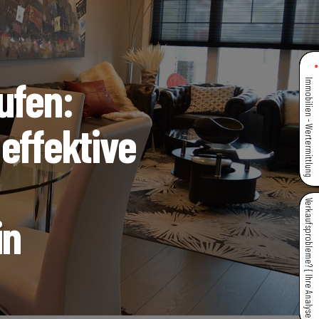
ufen:
Immobilien - Wertermittlung
effektive
Verkaufsprobleme? { Ihre Analyse }
in