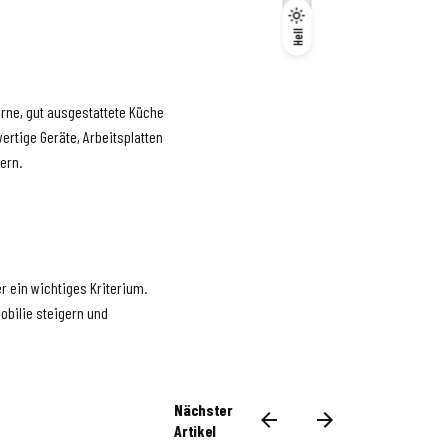
Dunkel
Hell
Hell
erne, gut ausgestattete Küche
ertige Geräte, Arbeitsplatten
ern.
er ein wichtiges Kriterium.
bilie steigern und
Nächster
Artikel