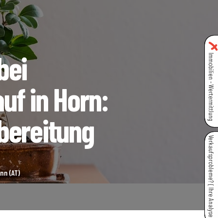
bei
Immobilien - Wertermittlung
uf in Horn:
bereitung
Verkaufsprobleme? { Ihre Analyse }
nn (AT)