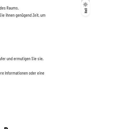
jedes Raums.
Dunkel
Hell
Hell
 Sie ihnen genügend Zeit, um
fer und ermutigen Sie sie,
tere Informationen oder eine