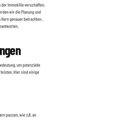
 der Immobilie verschaffen,
werden wir die Planung und
n Horn genauer betrachten.
eantworten.
ungen
Bedeutung, um potenzielle
eisten. Hier sind einige
ern passen, wie z.B. an