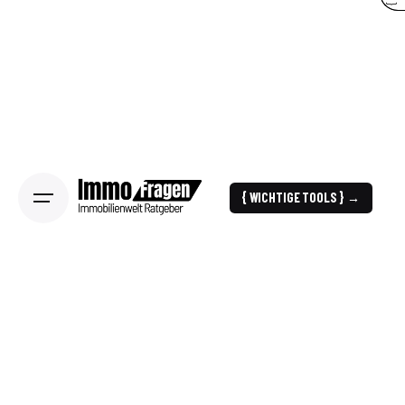
{ WICHTIGE TOOLS } →