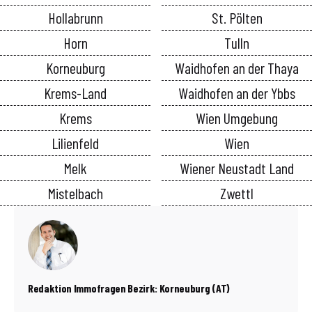
Hollabrunn
St. Pölten
Horn
Tulln
Korneuburg
Waidhofen an der Thaya
Krems-Land
Waidhofen an der Ybbs
Krems
Wien Umgebung
Lilienfeld
Wien
Melk
Wiener Neustadt Land
Mistelbach
Zwettl
Redaktion Immofragen Bezirk: Korneuburg (AT)