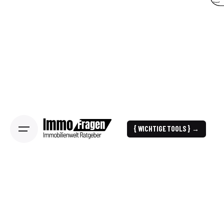
{ WICHTIGE TOOLS } →