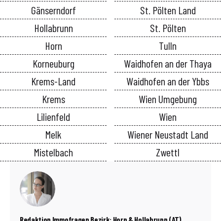
Gänserndorf
St. Pölten Land
Hollabrunn
St. Pölten
Horn
Tulln
Korneuburg
Waidhofen an der Thaya
Krems-Land
Waidhofen an der Ybbs
Krems
Wien Umgebung
Lilienfeld
Wien
Melk
Wiener Neustadt Land
Mistelbach
Zwettl
Redaktion Immofragen Bezirk: Horn & Hollabrunn (AT)