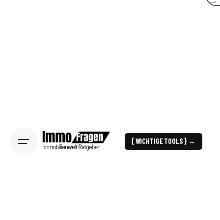
{ WICHTIGE TOOLS } →