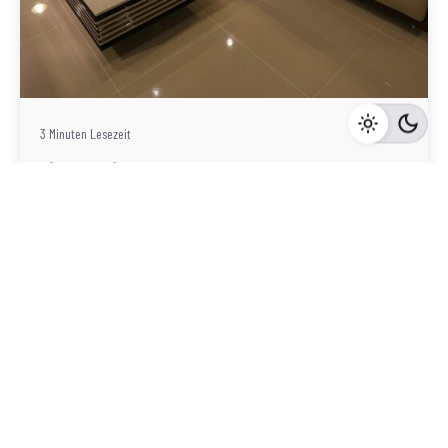
Geschrieben von
Redaktion Immofragen Bezirk: Korneuburg (AT)
3 Minuten Lesezeit
Die rechtlichen Aspekte der
Immobilienvermittlung in Korneuburg: Die Rolle
des Maklers
Korneuburg
Mehr dazu