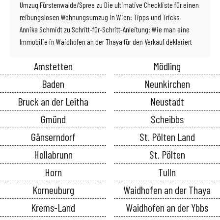
Umzug Fürstenwalde/Spree
zu
Die ultimative Checkliste für einen
reibungslosen Wohnungsumzug in Wien: Tipps und Tricks
Annika Schmidt
zu
Schritt-für-Schritt-Anleitung: Wie man eine
Immobilie in Waidhofen an der Thaya für den Verkauf deklariert
Amstetten
Mödling
Baden
Neunkirchen
Bruck an der Leitha
Neustadt
Gmünd
Scheibbs
Gänserndorf
St. Pölten Land
Hollabrunn
St. Pölten
Horn
Tulln
Korneuburg
Waidhofen an der Thaya
Krems-Land
Waidhofen an der Ybbs