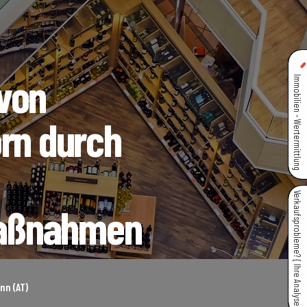
von
Immobilien - Wertermittlung
orn durch
Verkaufsprobleme? { Ihre Analyse }
aßnahmen
nn (AT)