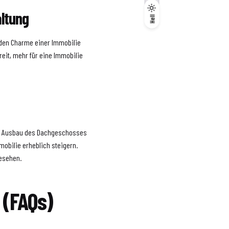
ltung
Dunkel
Hell
Hell
n den Charme einer Immobilie
ereit, mehr für eine Immobilie
en Ausbau des Dachgeschosses
mobilie erheblich steigern.
gesehen.
 (FAQs)