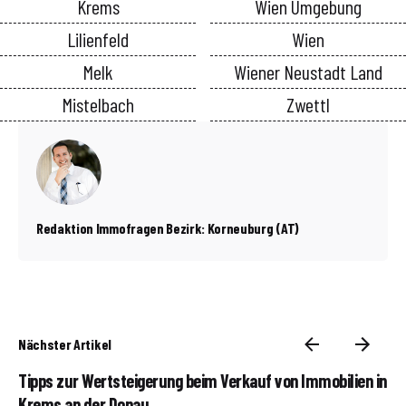
Krems
Wien Umgebung
Lilienfeld
Wien
Melk
Wiener Neustadt Land
Mistelbach
Zwettl
Redaktion Immofragen Bezirk: Korneuburg (AT)
Nächster Artikel
Tipps zur Wertsteigerung beim Verkauf von Immobilien in
Krems an der Donau