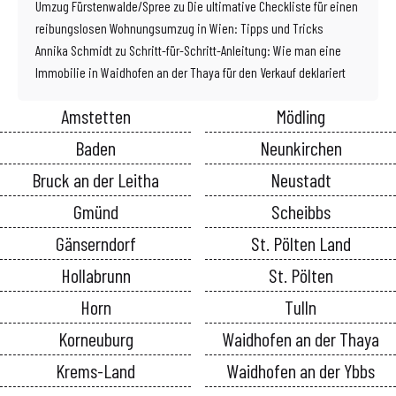
Umzug Fürstenwalde/Spree
zu
Die ultimative Checkliste für einen
reibungslosen Wohnungsumzug in Wien: Tipps und Tricks
Annika Schmidt
zu
Schritt-für-Schritt-Anleitung: Wie man eine
Immobilie in Waidhofen an der Thaya für den Verkauf deklariert
Amstetten
Mödling
Baden
Neunkirchen
Bruck an der Leitha
Neustadt
Gmünd
Scheibbs
Gänserndorf
St. Pölten Land
Hollabrunn
St. Pölten
Horn
Tulln
Korneuburg
Waidhofen an der Thaya
Krems-Land
Waidhofen an der Ybbs