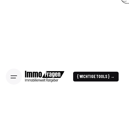
{ WICHTIGE TOOLS } →