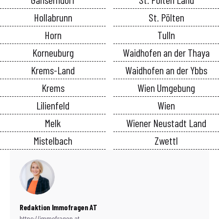
Hollabrunn
St. Pölten
Horn
Tulln
Korneuburg
Waidhofen an der Thaya
Krems-Land
Waidhofen an der Ybbs
Krems
Wien Umgebung
Lilienfeld
Wien
Melk
Wiener Neustadt Land
Mistelbach
Zwettl
Redaktion Immofragen AT
https://immofragen.at