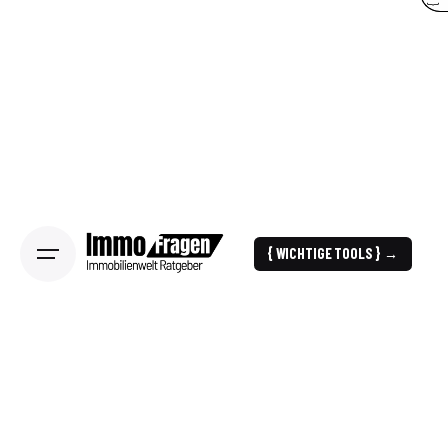
{ WICHTIGE TOOLS } →