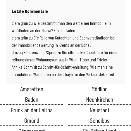
Letzte Kommentare
clara grün
zu
Wie bestimmt man den Wert einer Immobilie in
Waidhofen an der Thaya? Ein Leitfaden
clara grün
zu
Die Rolle von Gutachten und Sachverständigen bei
der Immobilienbewertung in Krems an der Donau
Umzug Fürstenwalde/Spree
zu
Die ultimative Checkliste für einen
reibungslosen Wohnungsumzug in Wien: Tipps und Tricks
Annika Schmidt
zu
Schritt-für-Schritt-Anleitung: Wie man eine
Immobilie in Waidhofen an der Thaya für den Verkauf deklariert
Amstetten
Mödling
Baden
Neunkirchen
Bruck an der Leitha
Neustadt
Gmünd
Scheibbs
Gänserndorf
St. Pölten Land