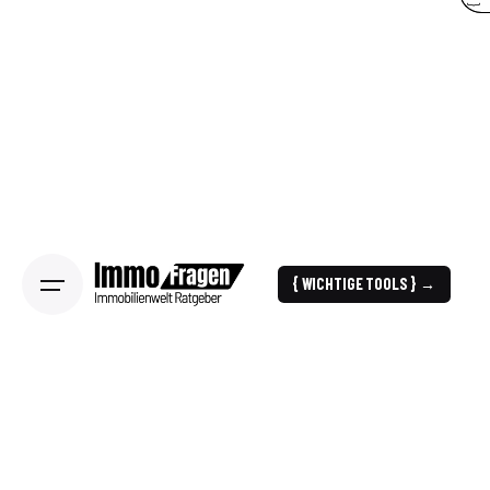
{ WICHTIGE TOOLS } →