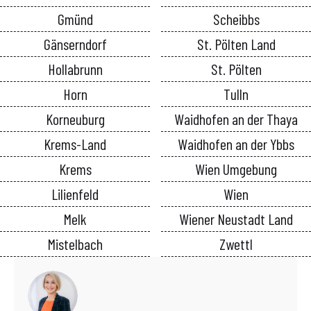
Gmünd
Scheibbs
Gänserndorf
St. Pölten Land
Hollabrunn
St. Pölten
Horn
Tulln
Korneuburg
Waidhofen an der Thaya
Krems-Land
Waidhofen an der Ybbs
Krems
Wien Umgebung
Lilienfeld
Wien
Melk
Wiener Neustadt Land
Mistelbach
Zwettl