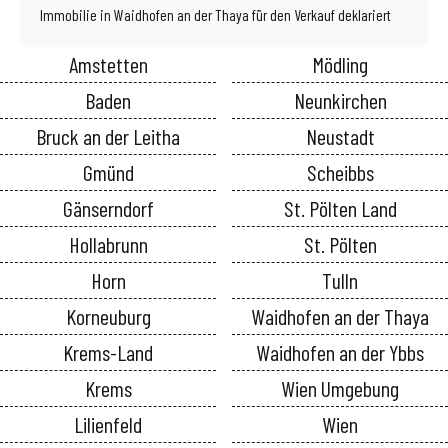
Immobilie in Waidhofen an der Thaya für den Verkauf deklariert
Amstetten
Mödling
Baden
Neunkirchen
Bruck an der Leitha
Neustadt
Gmünd
Scheibbs
Gänserndorf
St. Pölten Land
Hollabrunn
St. Pölten
Horn
Tulln
Korneuburg
Waidhofen an der Thaya
Krems-Land
Waidhofen an der Ybbs
Krems
Wien Umgebung
Lilienfeld
Wien