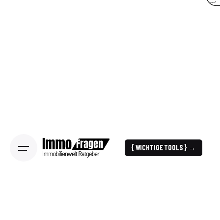
{ WICHTIGE TOOLS } →