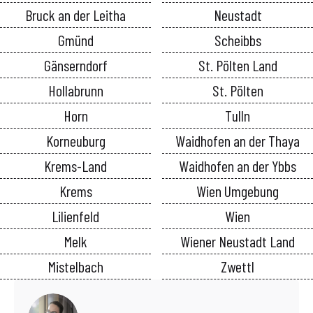
Bruck an der Leitha
Neustadt
Gmünd
Scheibbs
Gänserndorf
St. Pölten Land
Hollabrunn
St. Pölten
Horn
Tulln
Korneuburg
Waidhofen an der Thaya
Krems-Land
Waidhofen an der Ybbs
Krems
Wien Umgebung
Lilienfeld
Wien
Melk
Wiener Neustadt Land
Mistelbach
Zwettl