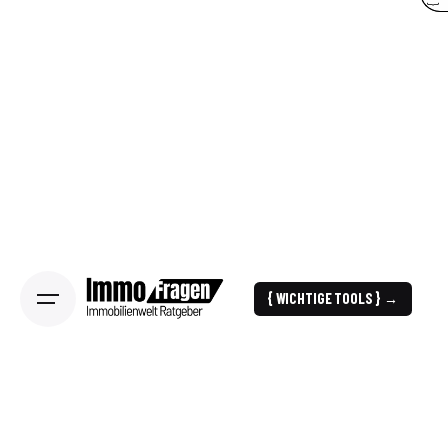
{ WICHTIGE TOOLS } →