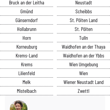
Bruck an der Leitha
Neustadt
Gmünd
Scheibbs
Gänserndorf
St. Pölten Land
Hollabrunn
St. Pölten
Horn
Tulln
Korneuburg
Waidhofen an der Thaya
Krems-Land
Waidhofen an der Ybbs
Krems
Wien Umgebung
Lilienfeld
Wien
Melk
Wiener Neustadt Land
Mistelbach
Zwettl