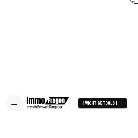
{ WICHTIGE TOOLS } →