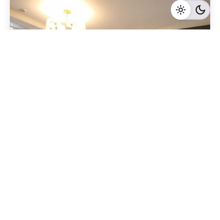
Geschrieben von
Redaktion Immofragen Bezirk: Krems an der Donau
(AT)
4 Minuten Lesezeit
Baufirmen als Schlüsselakteure beim
Immobilienverkauf in Krems an der Donau: Eine