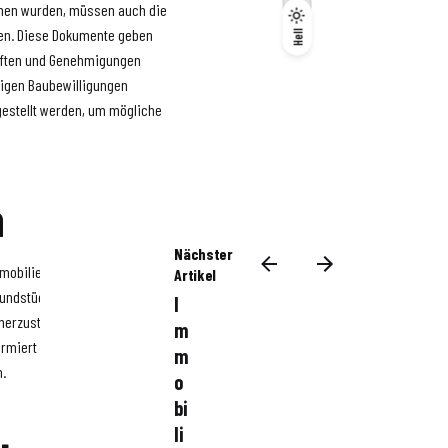
men wurden, müssen auch die
Dunkel
en. Diese Dokumente geben
Hell
Hell
riften und Genehmigungen
ötigen Baubewilligungen
gestellt werden, um mögliche
n
Nächster
mmobilie zu kennen und zu
Artikel
rundstücks durchführen
I
erzustellen, dass potenzielle
m
rmiert sind. Dies kann auch
m
n.
o
bi
li