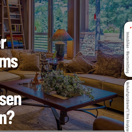
r
Immobilien - Wertermittlung
ems
Verkaufsprobleme? { Ihre Analyse }
sen
en?