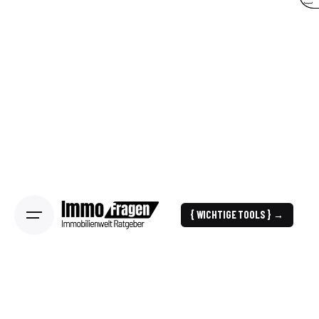
{ WICHTIGE TOOLS } →