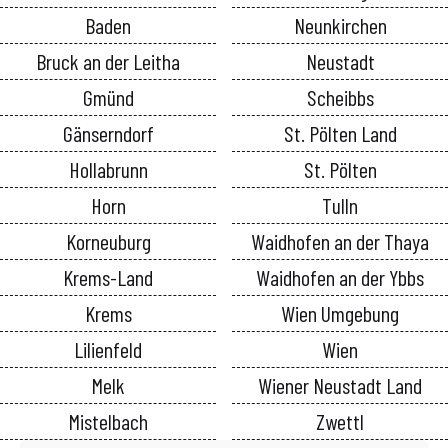
Baden
Neunkirchen
Bruck an der Leitha
Neustadt
Gmünd
Scheibbs
Gänserndorf
St. Pölten Land
Hollabrunn
St. Pölten
Horn
Tulln
Korneuburg
Waidhofen an der Thaya
Krems-Land
Waidhofen an der Ybbs
Krems
Wien Umgebung
Lilienfeld
Wien
Melk
Wiener Neustadt Land
Mistelbach
Zwettl