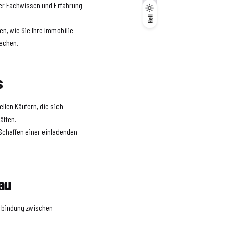
ber Fachwissen und Erfahrung
Dunkel
Hell
Hell
en, wie Sie Ihre Immobilie
rechen.
s
ellen Käufern, die sich
ätten.
Schaffen einer einladenden
au
erbindung zwischen