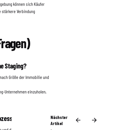
mgebung können sich Käufer
ne stärkere Verbindung
Fragen)
me Staging?
e nach Größe der Immobilie und
ing-Unternehmen einzuholen,
rozess?
Nächster
Artikel
ße und dem Zustand der