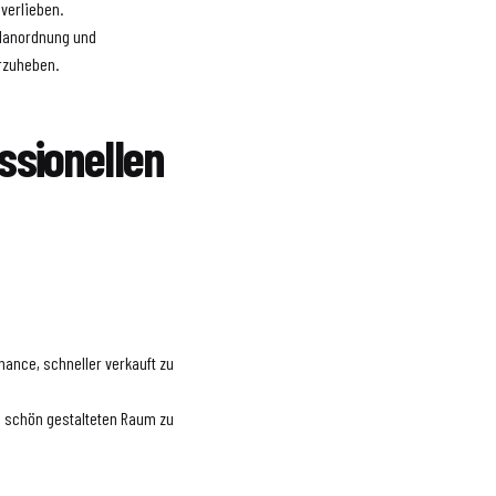
 verlieben.
elanordnung und
orzuheben.
essionellen
hance, schneller verkauft zu
em schön gestalteten Raum zu