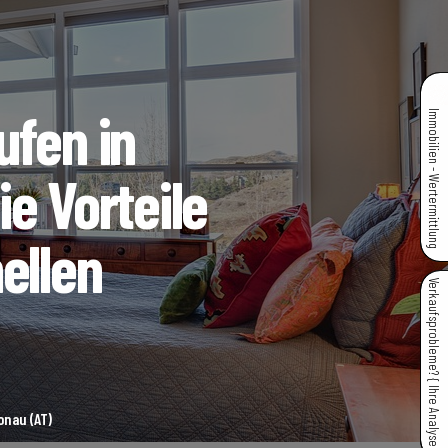
ufen in
Immobilien - Wertermittlung
e Vorteile
ellen
Verkaufsprobleme? { Ihre Analyse }
onau (AT)