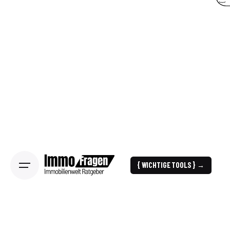
{ WICHTIGE TOOLS } →