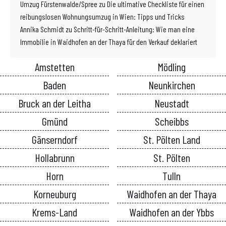
Umzug Fürstenwalde/Spree
zu
Die ultimative Checkliste für einen
reibungslosen Wohnungsumzug in Wien: Tipps und Tricks
Annika Schmidt
zu
Schritt-für-Schritt-Anleitung: Wie man eine
Immobilie in Waidhofen an der Thaya für den Verkauf deklariert
Amstetten
Mödling
Baden
Neunkirchen
Bruck an der Leitha
Neustadt
Gmünd
Scheibbs
Gänserndorf
St. Pölten Land
Hollabrunn
St. Pölten
Horn
Tulln
Korneuburg
Waidhofen an der Thaya
Krems-Land
Waidhofen an der Ybbs