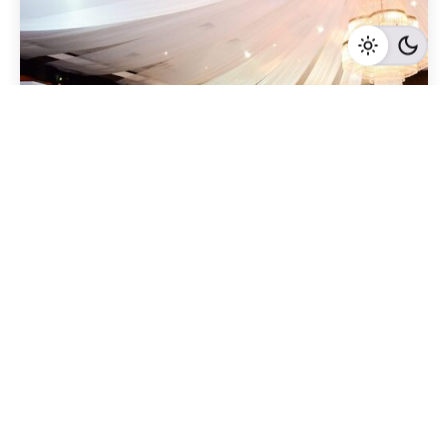
Geschrieben von
Redaktion Immofragen Bezirk: Krems an der Donau
(AT)
4 Minuten Lesezeit
Effektive Marketingstrategien für den Verkauf
von Büroimmobilien in Krems Land
Krems-Land