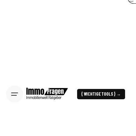
{ WICHTIGE TOOLS } →