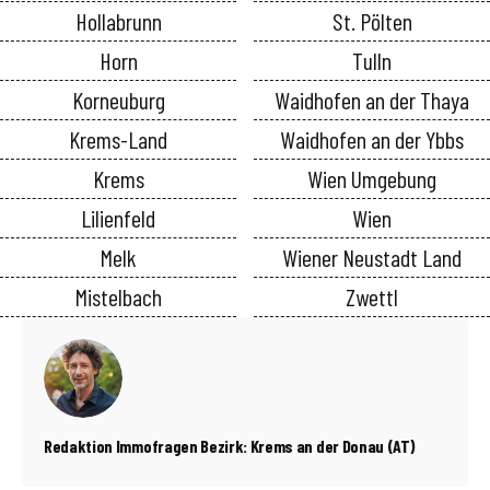
Hollabrunn
St. Pölten
Horn
Tulln
Korneuburg
Waidhofen an der Thaya
Krems-Land
Waidhofen an der Ybbs
Krems
Wien Umgebung
Lilienfeld
Wien
Melk
Wiener Neustadt Land
Mistelbach
Zwettl
Redaktion Immofragen Bezirk: Krems an der Donau (AT)