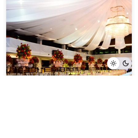
Geschrieben von
Redaktion Immofragen Bezirk: Krems an der Donau
(AT)
4 Minuten Lesezeit
Effektive Marketingstrategien für den Verkauf
von Büroimmobilien in Krems Land