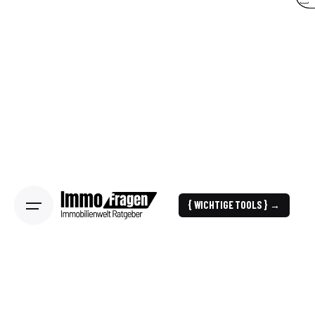
{ WICHTIGE TOOLS } →