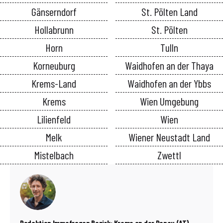
Gänserndorf
St. Pölten Land
Hollabrunn
St. Pölten
Horn
Tulln
Korneuburg
Waidhofen an der Thaya
Krems-Land
Waidhofen an der Ybbs
Krems
Wien Umgebung
Lilienfeld
Wien
Melk
Wiener Neustadt Land
Mistelbach
Zwettl
Redaktion Immofragen Bezirk: Krems an der Donau (AT)