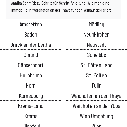
Annika Schmidt
zu
Schritt-für-Schritt-Anleitung: Wie man eine
Immobilie in Waidhofen an der Thaya für den Verkauf deklariert
Amstetten
Mödling
Baden
Neunkirchen
Bruck an der Leitha
Neustadt
Gmünd
Scheibbs
Gänserndorf
St. Pölten Land
Hollabrunn
St. Pölten
Horn
Tulln
Korneuburg
Waidhofen an der Thaya
Krems-Land
Waidhofen an der Ybbs
Krems
Wien Umgebung
Lilienfeld
Wien