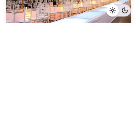
Geschrieben von
Redaktion Immofragen Bezirk: Krems an der Donau
(AT)
4 Minuten Lesezeit
Effektive Marketingstrategien für den Verkauf
von Büroimmobilien in Krems Land
Krems-Land
Mehr dazu