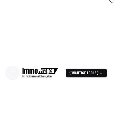
{ WICHTIGE TOOLS } →